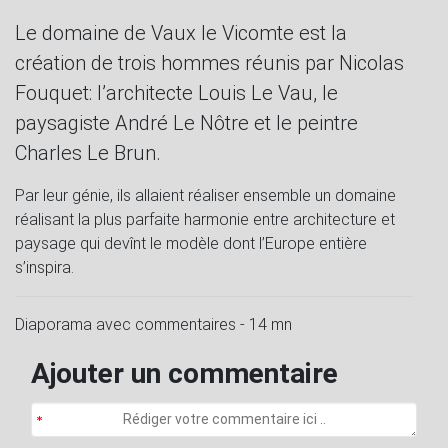
l
u
e
I
n
Le domaine de Vaux le Vicomte est la
a
t
t
P
t
création de trois hommes réunis par Nicolas
y
e
t
e
Fouquet: l’architecte Louis Le Vau, le
i
r
n
f
paysagiste André Le Nôtre et le peintre
g
u
Charles Le Brun.
s
l
Par leur génie, ils allaient réaliser ensemble un domaine
l
réalisant la plus parfaite harmonie entre architecture et
s
paysage qui devînt le modèle dont l’Europe entière
c
s’inspira.
r
e
Diaporama avec commentaires - 14 mn
e
n
Ajouter un commentaire