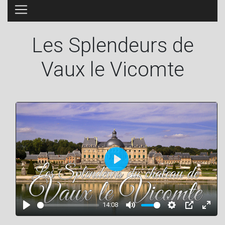
Les Splendeurs de
Vaux le Vicomte
P
l
a
14:08
y
P
M
S
P
E