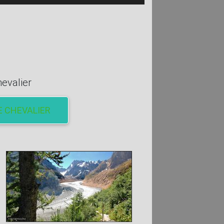
evalier
E CHEVALIER