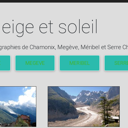
eige et soleil
graphies de Chamonix, Megève, Méribel et Serre Ch
X
MEGEVE
MERIBEL
SERR