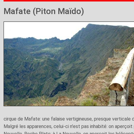
Mafate (Piton Maïdo)
cirque de Mafate: une falaise vertigineuse, presque verticale 
Malgré les apparences, celui-ci n'est pas inhabité: on aperçoit 
Nouvelle, Roche Plate; à La Nouvelle, on aperçoit les hélicoptèr