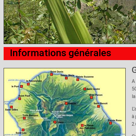
Informations générales
A
5
la
L
à 
2